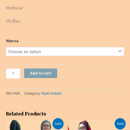
Material
Chiffon
Sakura
Warna
quantity
Add to cart
SKU
N/A
Category
Hijab Instant
Related Products
Original
Current
Original
Current
Sale!
Sale!
price
price
price
price