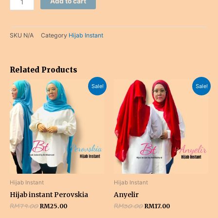
Add to cart
SKU
N/A
Category
Hijab Instant
Related Products
Original
Current
Original
Current
Sale!
Sale!
price
price
price
price
was:
is:
was:
is:
RM79.00.
RM25.00.
RM30.00.
RM17.00.
Hijab Instant
Hijab Instant
Hijab instant Perovskia
Anyelir
RM
79.00
RM
30.00
RM
25.00
RM
17.00